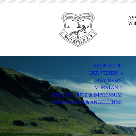
ASV
Wil
STARTSEITE
DER VEREIN
ASV NEWS
VORSTAND
DATENSCHUTZ & IMPRESSUM
DOWNLOADS & ANGELLINKS